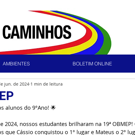
AMBIENTES
BOLETIM ONLINE
de jun. de 2024
1 min de leitura
EP
s alunos do 9°Ano! 🌟
de 2024, nossos estudantes brilharam na 19ª OBMEP!
 que Cássio conquistou o 1° lugar e Mateus o 2° lug