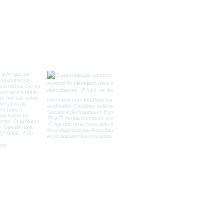
C
WhatsA
Telef
caminhos@esc
Av. Senador Pinh
Facebook:
faceb
Instagram