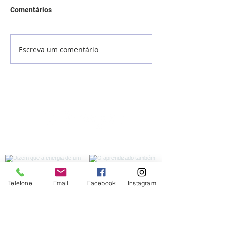
Comentários
Escreva um comentário
Aulas online com o 1º ano
Aulas online com
do Ensino Fundamental
do Ensino Fund
Telefone
Email
Facebook
Instagram