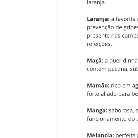
laranja.
Laranja:
 a favorita
prevenção de gripes
presente nas carnes
refeições.
Maçã:
 a queridinha
contém pectina, sub
Mamão:
 rico em á
forte aliado para b
Manga: 
saborosa, 
funcionamento do s
Melancia:
 perfeita