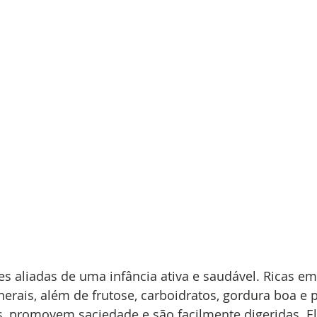
es aliadas de uma infância ativa e saudável. Ricas em 
nerais, além de frutose, carboidratos, gordura boa e p
s, promovem saciedade e são facilmente digeridas. 