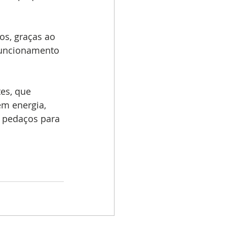
os, graças ao 
funcionamento 
es, que 
m energia, 
m pedaços para 