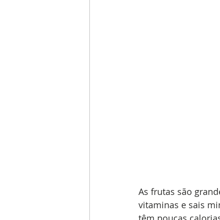
As frutas são grand
vitaminas e sais mi
têm poucas caloria