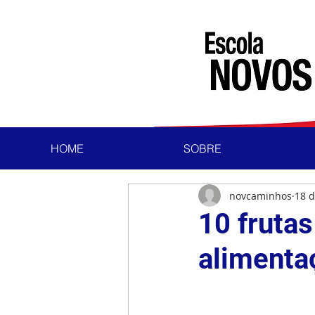
HOME
SOBRE
novcaminhos
18 d
10 fruta
alimenta