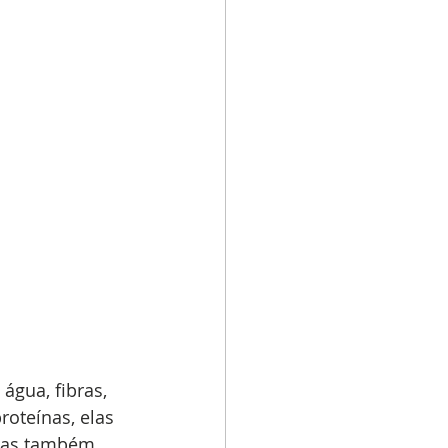
água, fibras, 
roteínas, elas 
Elas também 