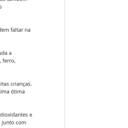
o 
em faltar na 
uda a 
 ferro, 
tas crianças. 
 Uma ótima 
ntioxidantes e 
a junto com 