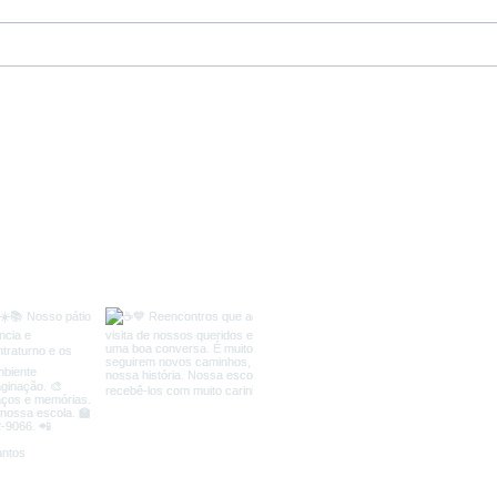
Como tirar a chupeta sem
Alim
trauma?
dica
com
C
WhatsA
Telef
caminhos@esc
Av. Senador Pinh
Facebook:
faceb
Instagram