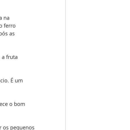
a na 
 ferro 
pós as 
a fruta 
cio. É um 
rece o bom 
er os pequenos 