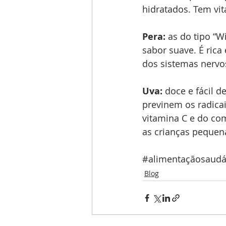
hidratados. Tem vit
Pera:
 as do tipo “
sabor suave. É ric
dos sistemas nervos
Uva:
 doce e fácil 
previnem os radica
vitamina C e do co
as crianças pequen
#alimentaçãosaudá
Blog