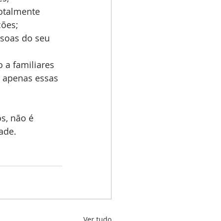
otalmente 
ões;  
ssoas do seu 
 a familiares 
a apenas essas 
s, não é 
ade. 
Ver tudo