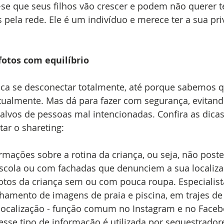
se que seus filhos vão crescer e podem não querer t
 pela rede. Ele é um indivíduo e merece ter a sua pri
fotos com equilíbrio
ica se desconectar totalmente, até porque sabemos q
tualmente. Mas dá para fazer com segurança, evitand
alvos de pessoas mal intencionadas. Confira as dicas
ar o shareting:
mações sobre a rotina da criança, ou seja, não post
scola ou com fachadas que denunciem a sua localizaç
otos da criança sem ou com pouca roupa. Especialis
hamento de imagens de praia e piscina, em trajes de
ocalização - função comum no Instagram e no Faceb
 esse tipo de informação é utilizada por sequestradore