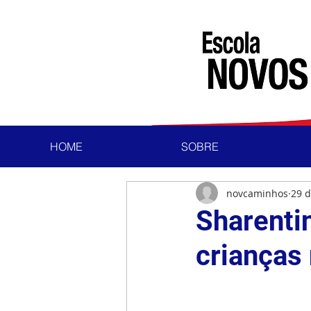
HOME
SOBRE
novcaminhos
29 d
Sharenti
crianças 