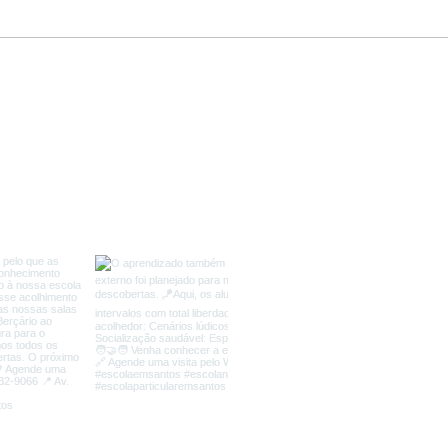
Como tirar a chupeta sem
Alim
trauma?
dica
com
C
WhatsA
Telef
caminhos@esc
Av. Senador Pinh
Facebook:
faceb
Instagram