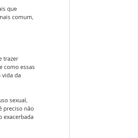
ais que 
 mais comum, 
 trazer 
be como essas 
 vida da 
so sexual, 
é preciso não 
o exacerbada 