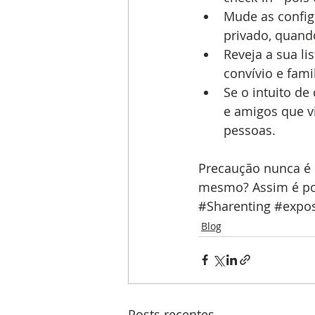
Mude as config
privado, quand
Reveja a sua li
convívio e fami
Se o intuito de
e amigos que vi
pessoas. 
Precaução nunca é 
mesmo? Assim é pos
#Sharenting
#expos
Blog
Posts recentes