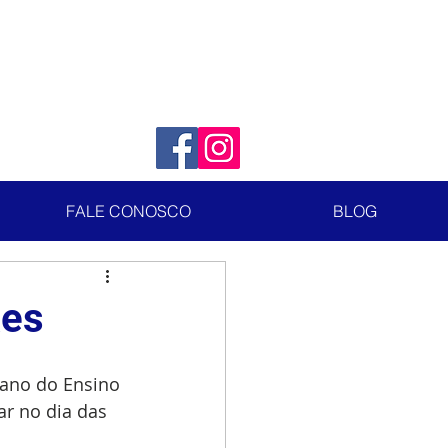
FALE CONOSCO
BLOG
ães
º ano do Ensino 
r no dia das 