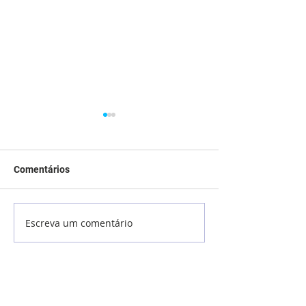
Comentários
Aniversariantes de Março
Escreva um comentário
Aniversariantes
Fevereiro