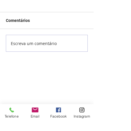
Comentários
Escreva um comentário
Como tirar a chupeta sem
Alimentação sau
trauma?
dicas para as cr
comerem melho
Telefone
Email
Facebook
Instagram