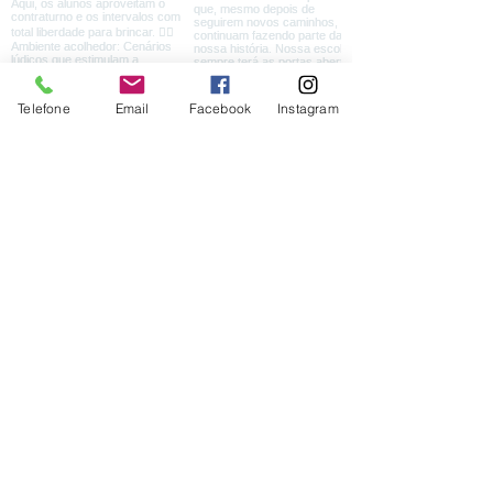
Telefone
Email
Facebook
Instagram
Carregar mais
Contato
WhatsApp:
(13) 99132-9066
Telefone:
(13) 3251-5174
E-mail:
caminhos@escolanovoscaminhos.com.br
Localização:
Av. Senador Pinheiro Machado, 495 -