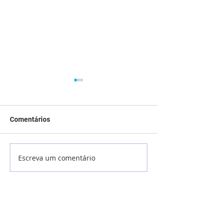
Comentários
Aniversariantes de Março
Escreva um comentário
Aniversariantes
Fevereiro