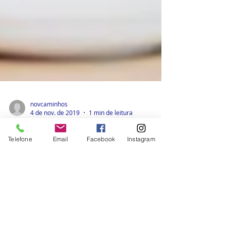
novcaminhos
4 de nov. de 2019
1 min de leitura
Telefone
Email
Facebook
Instagram
Como evitar a anemia infantil?
Você já deve saber que alimentos ricos em
ferro são importantes para a prevenção da
anemia, em qualquer idade. Quando falamos
em...