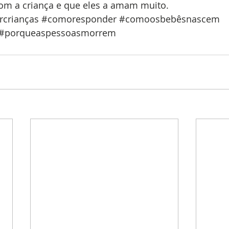
m a criança e que eles a amam muito.
rcrianças
#comoresponder
#comoosbebêsnascem
#porqueaspessoasmorrem