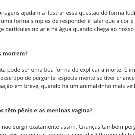
onagens ajudam a ilustrar essa questão de forma lúdi
 uma forma simples de responder é falar que a cor é
nge partículas no ar e na água quando chega ao nosso 
as morrem?
nta pode ser uma boa forma de explicar a morte. É i
esse tipo de pergunta, especialmente se tiver chance
tuação em breve, quando há um animalzinho mais velh
s têm pênis e as meninas vagina?
 não surgir exatamente assim. Crianças também per
em xixi em pé e as meninas sentadas? Porque ele tem 