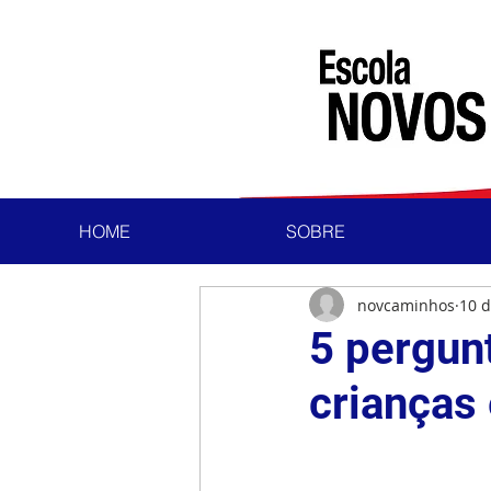
HOME
SOBRE
novcaminhos
10 d
5 pergun
crianças