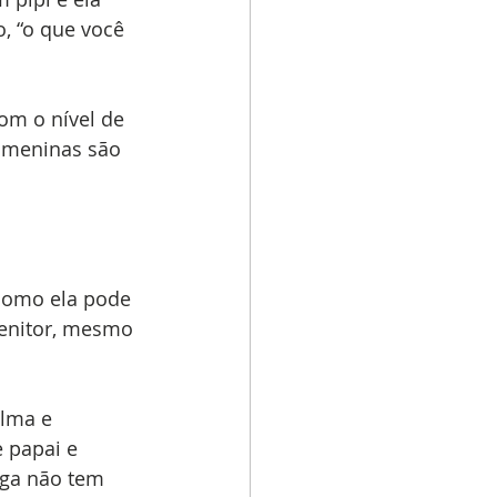
, “o que você 
om o nível de 
 meninas são 
como ela pode 
genitor, mesmo 
alma e 
 papai e 
iga não tem 