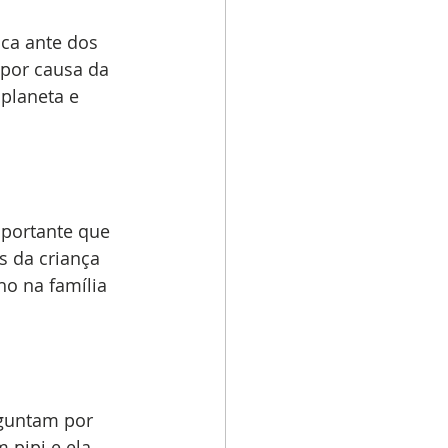
ca ante dos 
 por causa da 
planeta e 
mportante que 
s da criança 
o na família 
guntam por 
pipi e ela 