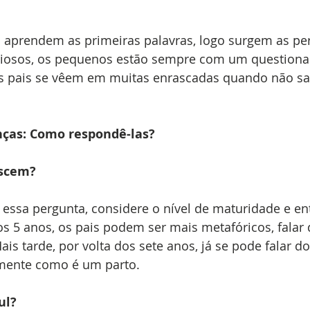
 aprendem as primeiras palavras, logo surgem as per
riosos, os pequenos estão sempre com um question
os pais se vêem em muitas enrascadas quando não s
nças: Como respondê-las?
ascem?
 essa pergunta, considere o nível de maturidade e e
os 5 anos, os pais podem ser mais metafóricos, falar 
ais tarde, por volta dos sete anos, já se pode falar d
amente como é um parto.
ul?