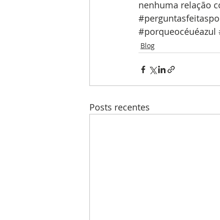
nenhuma relação co
#perguntasfeitaspo
#porqueocéuéazul
Blog
Posts recentes