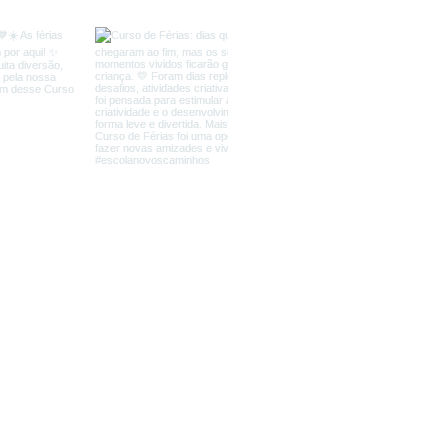
caminhos@esc
Av. Senador Pinh
Facebook:
faceb
Instagram