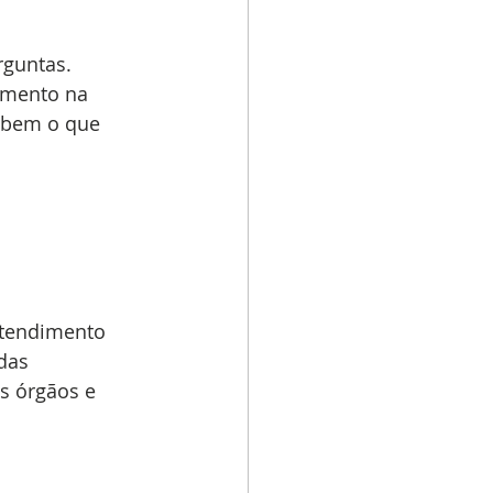
guntas. 
amento na 
abem o que 
ntendimento 
das 
os órgãos e 